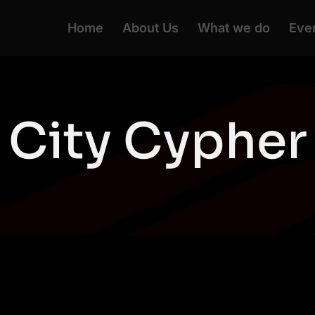
Home
About Us
What we do
Eve
City Cypher