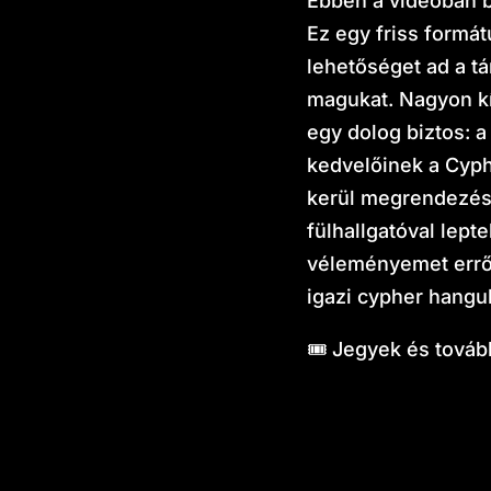
Ebben a videóban b
Ez egy friss formát
lehetőséget ad a 
magukat. Nagyon kí
egy dolog biztos: a
kedvelőinek a Cyphe
kerül megrendezésr
fülhallgatóval lep
véleményemet erről 
igazi cypher hangul
🎟️ Jegyek és továb