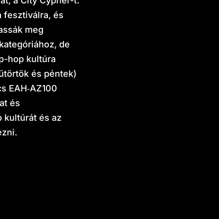
, a City Cypher-t.
fesztiválra, és
tassák meg
kategóriához, de
ip-hop kultúra
ütörtök és péntek)
ics EAH‑AZ100
at és
 kultúrát és az
zni.