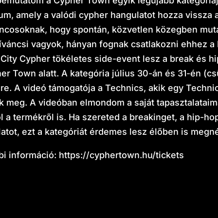
emutatom a Cypher Town egyik legújabb kategóriáját
um, amely a valódi cypher hangulatot hozza vissza a 
táncosoknak, hogy spontán, közvetlen közegben mu
váncsi vagyok, hányan fognak csatlakozni ehhez a 
 City Cypher tökéletes side-event lesz a break és h
r Town alatt. A kategória július 30-án és 31-én (cs
e. A videó támogatója a Technics, akik egy Techn
tek meg. A videóban elmondom a saját tapasztalataim
a termékről is. Ha szereted a breakinget, a hip-hop
atot, ezt a kategóriát érdemes lesz élőben is megné
bi információ:
https://cyphertown.hu/tickets